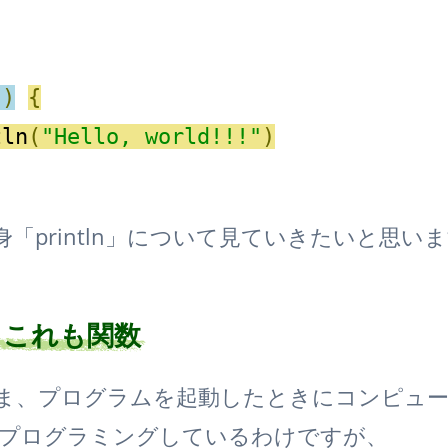
()
{
tln
(
"Hello, world!!!"
)
「println」について見ていきたいと思い
、これも関数
ま、プログラムを起動したときにコンピュ
をプログラミングしているわけですが、