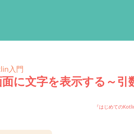
lin入門
画面に文字を表示する～引
『はじめてのKot