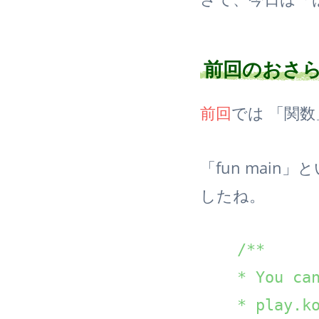
前回のおさ
前回
では 「関
「fun mai
したね。
/**

    * You can
    * play.ko