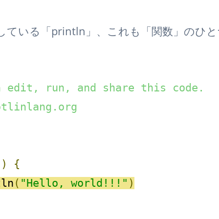
ている「println」、これも「関数」のひ
 edit, run, and share this code. 

tlinlang.org 

()
{
tln
(
"Hello, world!!!"
)