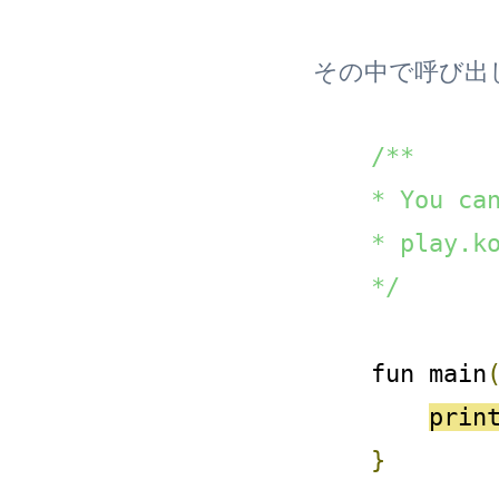
その中で呼び出し
/**

    * You can
    * play.ko
    */
    fun main
prin
}